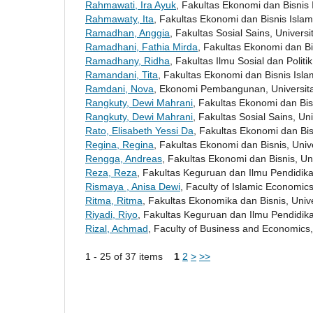
Rahmawati, Ira Ayuk
, Fakultas Ekonomi dan Bisnis
Rahmawaty, Ita
, Fakultas Ekonomi dan Bisnis Islam
Ramadhan, Anggia
, Fakultas Sosial Sains, Unive
Ramadhani, Fathia Mirda
, Fakultas Ekonomi dan Bi
Ramadhany, Ridha
, Fakultas Ilmu Sosial dan Polit
Ramandani, Tita
, Fakultas Ekonomi dan Bisnis Isla
Ramdani, Nova
, Ekonomi Pembangunan, Universita
Rangkuty, Dewi Mahrani
, Fakultas Ekonomi dan Bi
Rangkuty, Dewi Mahrani
, Fakultas Sosial Sains, 
Rato, Elisabeth Yessi Da
, Fakultas Ekonomi dan Bis
Regina, Regina
, Fakultas Ekonomi dan Bisnis, Uni
Rengga, Andreas
, Fakultas Ekonomi dan Bisnis, Un
Reza, Reza
, Fakultas Keguruan dan Ilmu Pendidik
Rismaya , Anisa Dewi
, Faculty of Islamic Economic
Ritma, Ritma
, Fakultas Ekonomika dan Bisnis, Univ
Riyadi, Riyo
, Fakultas Keguruan dan Ilmu Pendidik
Rizal, Achmad
, Faculty of Business and Economics,
1 - 25 of 37 items
1
2
>
>>