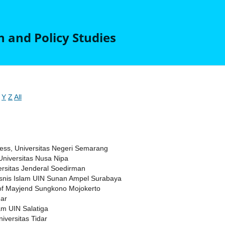
 and Policy Studies
Y
Z
All
ness, Universitas Negeri Semarang
Universitas Nusa Nipa
ersitas Jenderal Soedirman
isnis Islam UIN Sunan Ampel Surabaya
 of Mayjend Sungkono Mojokerto
dar
am UIN Salatiga
iversitas Tidar