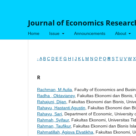
Journal of Economics Research
Home
Issue
Announcements
About
-
A
B
C
D
E
F
G
H
I
J
K
L
M
N
O
P
Q
R
S
T
U
V
W
X
R
Rachman, M Aulia
, Faculty of Economics and Busi
Radha , Oktavianey
, Fakultas Ekonomi dan Bisnis, 
Rahajuni, Dijan
, Fakultas Ekonomi dan Bisnis, Univ
Rahayu, Hastanti Agustin
, Fakultas Ekonomi dan B
Rahayu, Sari
, Department of Economic, University
Rahmah, Syifaur
, Fakultas Ekonomi, Universitas Ti
Rahman, Taufikur
, Fakultas Ekonomi dan Bisnis Isl
Rahmatillah, Agisva Elvatikha
, Fakultas Ekonomi, Un