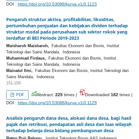
DOI :
https://doi.org/10.53088/kurva.v1i3.1123
Pengaruh struktur aktiva, profitabilitas, likuiditas,
pertumbuhan penjualan dan kebijakan dividen terhadap
struktur modal pada perusahaan sub sektor rokok yang
terdaftar di BEI Periode 2019-2023
Maisharoh Maisharoh,
Fakultas Ekonomi dan Bisnis, Institut
Teknologi dan Sains Mandala, Indonesia
Muhammad Firdaus,
Fakultas Ekonomi dan Bisnis, Institut
Teknologi dan Sains Mandala, Indonesia
Mainatul Ilmi,
Fakultas Ekonomi dan Bisnis, Institut Teknologi dan
Sains Mandala, Indonesia
151-159
Abstract:
225
times |
Downloaded
182
times |
PDF
DOI :
https://doi.org/10.53088/kurva.v1i3.1129
Analisis pengaruh dana desa, alokasi dana desa, bagi hasil
pajak dan retribusi, pendapatan asli desa dan luas wilayah
terhadap belanja desa bidang pembangunan desa
Retno Puji Rahayu,
Institut Teknologi Bisnis AAS Indonesia,