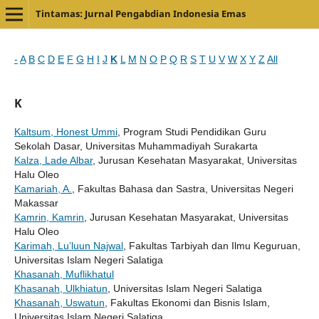
Tintamas: Jurnal Pengabdian Indonesia Emas
-
A
B
C
D
E
F
G
H
I
J
K
L
M
N
O
P
Q
R
S
T
U
V
W
X
Y
Z
All
K
Kaltsum, Honest Ummi
, Program Studi Pendidikan Guru
Sekolah Dasar, Universitas Muhammadiyah Surakarta
Kalza, Lade Albar
, Jurusan Kesehatan Masyarakat, Universitas
Halu Oleo
Kamariah, A.
, Fakultas Bahasa dan Sastra, Universitas Negeri
Makassar
Kamrin, Kamrin
, Jurusan Kesehatan Masyarakat, Universitas
Halu Oleo
Karimah, Lu’luun Najwal
, Fakultas Tarbiyah dan Ilmu Keguruan,
Universitas Islam Negeri Salatiga
Khasanah, Muflikhatul
Khasanah, Ulkhiatun
, Universitas Islam Negeri Salatiga
Khasanah, Uswatun
, Fakultas Ekonomi dan Bisnis Islam,
Universitas Islam Negeri Salatiga