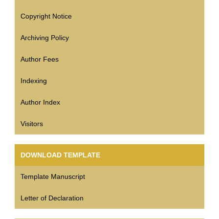
Copyright Notice
Archiving Policy
Author Fees
Indexing
Author Index
Visitors
DOWNLOAD TEMPLATE
Template Manuscript
Letter of Declaration