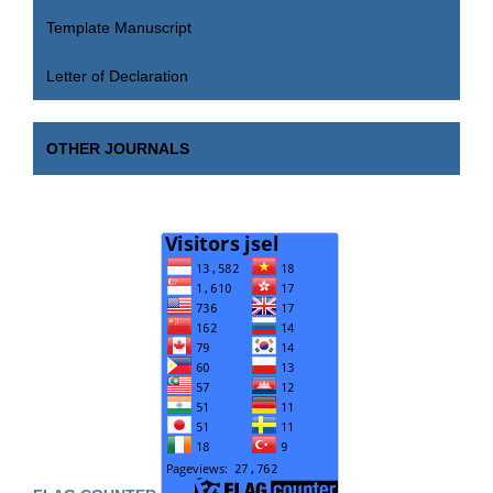
Template Manuscript
Letter of Declaration
OTHER JOURNALS