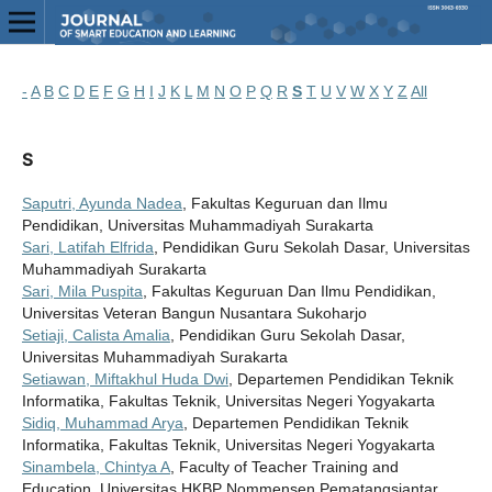
-
A
B
C
D
E
F
G
H
I
J
K
L
M
N
O
P
Q
R
S
T
U
V
W
X
Y
Z
All
S
Saputri, Ayunda Nadea
, Fakultas Keguruan dan Ilmu
Pendidikan, Universitas Muhammadiyah Surakarta
Sari, Latifah Elfrida
, Pendidikan Guru Sekolah Dasar, Universitas
Muhammadiyah Surakarta
Sari, Mila Puspita
, Fakultas Keguruan Dan Ilmu Pendidikan,
Universitas Veteran Bangun Nusantara Sukoharjo
Setiaji, Calista Amalia
, Pendidikan Guru Sekolah Dasar,
Universitas Muhammadiyah Surakarta
Setiawan, Miftakhul Huda Dwi
, Departemen Pendidikan Teknik
Informatika, Fakultas Teknik, Universitas Negeri Yogyakarta
Sidiq, Muhammad Arya
, Departemen Pendidikan Teknik
Informatika, Fakultas Teknik, Universitas Negeri Yogyakarta
Sinambela, Chintya A
, Faculty of Teacher Training and
Education, Universitas HKBP Nommensen Pematangsiantar