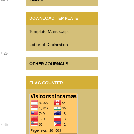
9-15
DOWNLOAD TEMPLATE
Template Manuscript
Letter of Declaration
17-25
OTHER JOURNALS
FLAG COUNTER
27-35