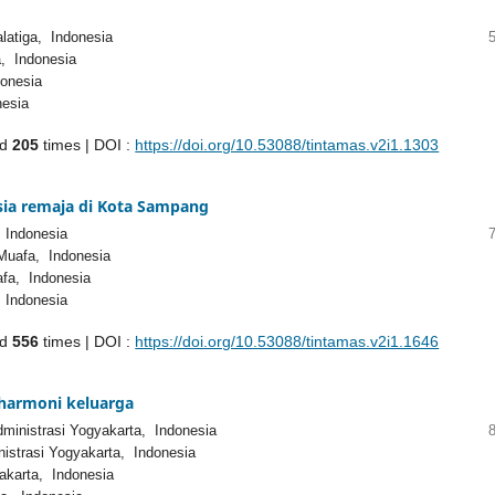
latiga, Indonesia
a, Indonesia
donesia
nesia
ed
205
times | DOI :
https://doi.org/10.53088/tintamas.v2i1.1303
usia remaja di Kota Sampang
 Indonesia
-Muafa, Indonesia
afa, Indonesia
 Indonesia
ed
556
times | DOI :
https://doi.org/10.53088/tintamas.v2i1.1646
harmoni keluarga
nistrasi Yogyakarta, Indonesia
trasi Yogyakarta, Indonesia
karta, Indonesia