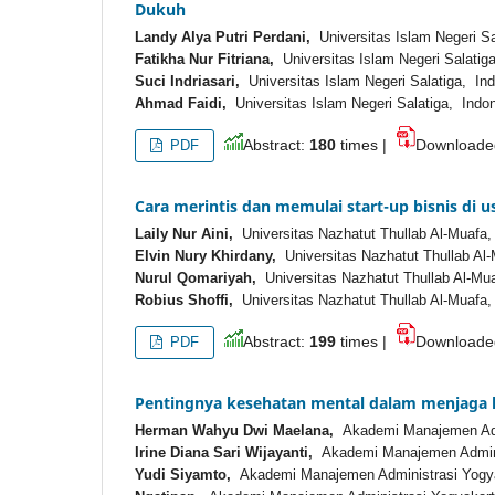
Dukuh
Landy Alya Putri Perdani,
Universitas Islam Negeri Sa
Fatikha Nur Fitriana,
Universitas Islam Negeri Salatig
Suci Indriasari,
Universitas Islam Negeri Salatiga, In
Ahmad Faidi,
Universitas Islam Negeri Salatiga, Indo
Abstract:
180
times |
Download
PDF
Cara merintis dan memulai start-up bisnis di 
Laily Nur Aini,
Universitas Nazhatut Thullab Al-Muafa,
Elvin Nury Khirdany,
Universitas Nazhatut Thullab Al
Nurul Qomariyah,
Universitas Nazhatut Thullab Al-Mu
Robius Shoffi,
Universitas Nazhatut Thullab Al-Muafa,
Abstract:
199
times |
Download
PDF
Pentingnya kesehatan mental dalam menjaga 
Herman Wahyu Dwi Maelana,
Akademi Manajemen Admi
Irine Diana Sari Wijayanti,
Akademi Manajemen Adminis
Yudi Siyamto,
Akademi Manajemen Administrasi Yogya