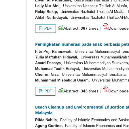
Elvin Nury Khirdany,
Universitas Nazhatut Thullab Al
Laily Nur Aini,
Universitas Nazhatut Thullab Al-Muafa,
Rokip Rokip,
Universitas Nazhatut Thullab Al-Muafa, 
Alifah Nurhidayah,
Universitas Nazhatut Thullab Al-M
Abstract:
367
times |
Download
PDF
Peningkatan numerasi pada anak berbasis pet
Fitri Puji Rahmawati,
Universitas Muhammadiyah Sura
Yulia Maftuhah Hidayati,
Universitas Muhammadiyah S
Anatri Desstya,
Universitas Muhammadiyah Surakarta,
Muhamad Taufik Hidayat,
Universitas Muhammadiyah 
Choirun Nisa,
Universitas Muhammadiyah Surakarta, 
Muhammad Misbahqul Umam,
Universitas Muhammad
Abstract:
343
times |
Download
PDF
Beach Cleanup and Environmental Education at
Malaysia
Rifda Nabila,
Faculty of Islamic Economics and Busine
Agung Guritno,
Faculty of Islamic Economics and Bus