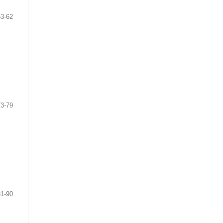
53-62
73-79
81-90