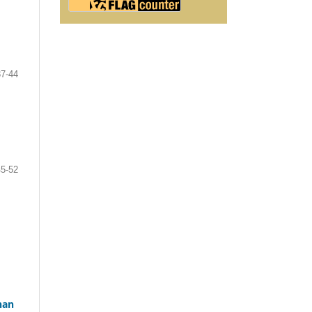
37-44
45-52
han