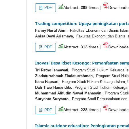
Abstract:
298
times |
Download
PDF
Trading competition: Upaya peningkatan port
Fanny Nurul Aimi,
Fakultas Ekonomi dan Bisnis Islam,
Anisa Dewi Arismaya,
Fakultas Ekonomi dan Bisnis Isl
Abstract:
313
times |
Download
PDF
Inovasi Desa Riset Kesongo: Pemanfaatan sam
Tri Retno Ismawati,
Program Studi Hukum Keluarga Isl
Ziadaturrahmah Ziadaturrahmah,
Program Studi Hukum
Itsna Hapsari,
Program Studi Hukum Keluarga Islam, U
Dah Tiara Hanandita,
Program Studi Hukum Keluarga I
Muhammad Alifudin Nawal Mahasyin,
Program Studi 
Suryanto Suryanto,
Program Studi Perpustakaan dan S
Abstract:
228
times |
Download
PDF
Islamic outdoor education: Peningkatan pem