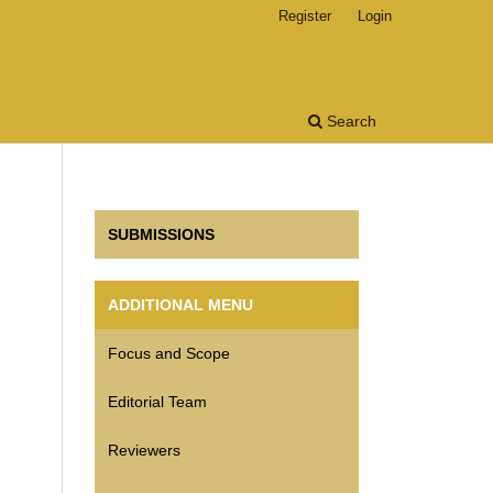
Register
Login
Search
SUBMISSIONS
ADDITIONAL MENU
Focus and Scope
Editorial Team
Reviewers