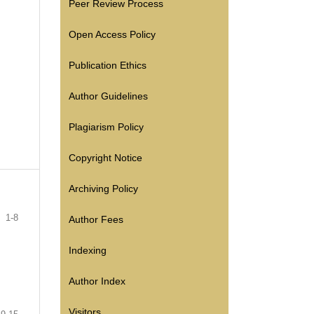
Peer Review Process
Open Access Policy
Publication Ethics
Author Guidelines
Plagiarism Policy
Copyright Notice
Archiving Policy
1-8
Author Fees
Indexing
Author Index
Visitors