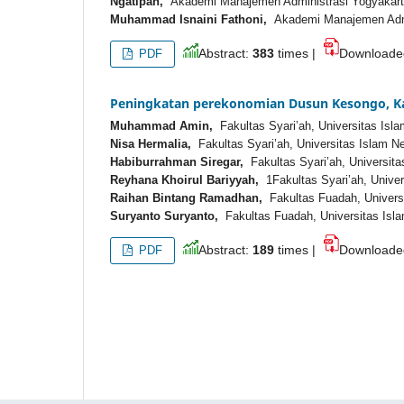
Ngatipan,
Akademi Manajemen Administrasi Yogyakart
Muhammad Isnaini Fathoni,
Akademi Manajemen Admin
Abstract:
383
times |
Download
PDF
Peningkatan perekonomian Dusun Kesongo, K
Muhammad Amin,
Fakultas Syari’ah, Universitas Isla
Nisa Hermalia,
Fakultas Syari’ah, Universitas Islam Ne
Habiburrahman Siregar,
Fakultas Syari’ah, Universita
Reyhana Khoirul Bariyyah,
1Fakultas Syari’ah, Univer
Raihan Bintang Ramadhan,
Fakultas Fuadah, Universi
Suryanto Suryanto,
Fakultas Fuadah, Universitas Isla
Abstract:
189
times |
Download
PDF