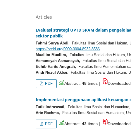
Articles
Evaluasi strategi UPTD SPAM dalam pengelolaan
sektor publik
Fahmi Surya Abdi,
Fakultas Ilmu Sosial dan Hukum, U
https://orcid.org/0009-0004-8932-8586
Muallim Muallim,
Fakultas Ilmu Sosial dan Hukum, Un
Asmansyah Asmansyah,
Fakultas Ilmu Sosial dan Hu
Edhib Harits Anugrah,
Fakultas Ilmu Pemerintahan dan
Andi Nuzul Akbar,
Fakultas Ilmu Sosial dan Hukum, Un
Abstract:
48
times |
Downloade
PDF
Implementasi penggunaan aplikasi keuangan 
Tutik Indraswati,
Fakultas Ilmu Sosial dan Humaniora,
Arie Rachma,
Fakultas Ilmu Sosial dan Humaniora, Un
Abstract:
42
times |
Downloade
PDF