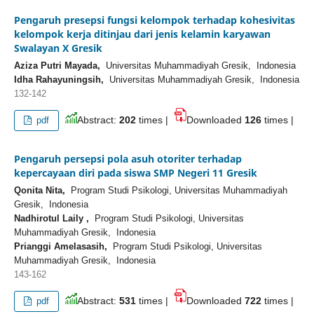
Pengaruh presepsi fungsi kelompok terhadap kohesivitas
kelompok kerja ditinjau dari jenis kelamin karyawan
Swalayan X Gresik
Aziza Putri Mayada,
Universitas Muhammadiyah Gresik, Indonesia
Idha Rahayuningsih,
Universitas Muhammadiyah Gresik, Indonesia
132-142
Abstract:
202
times |
Downloaded
126
times |
pdf
Pengaruh persepsi pola asuh otoriter terhadap
kepercayaan diri pada siswa SMP Negeri 11 Gresik
Qonita Nita,
Program Studi Psikologi, Universitas Muhammadiyah
Gresik, Indonesia
Nadhirotul Laily ,
Program Studi Psikologi, Universitas
Muhammadiyah Gresik, Indonesia
Prianggi Amelasasih,
Program Studi Psikologi, Universitas
Muhammadiyah Gresik, Indonesia
143-162
Abstract:
531
times |
Downloaded
722
times |
pdf