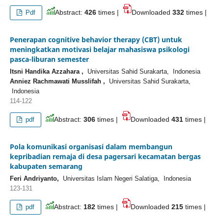
Abstract:
426
times |
Downloaded
332
times |
Pdf
Penerapan cognitive behavior therapy (CBT) untuk
meningkatkan motivasi belajar mahasiswa psikologi
pasca-liburan semester
Itsni Handika Azzahara ,
Universitas Sahid Surakarta, Indonesia
Anniez Rachmawati Musslifah ,
Universitas Sahid Surakarta,
Indonesia
114-122
Abstract:
306
times |
Downloaded
431
times |
pdf
Pola komunikasi organisasi dalam membangun
kepribadian remaja di desa pagersari kecamatan bergas
kabupaten semarang
Feri Andriyanto,
Universitas Islam Negeri Salatiga, Indonesia
123-131
Abstract:
182
times |
Downloaded
215
times |
pdf