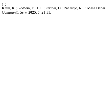
(1)
Katili, K.; Godwin, D. T. L.; Pertiwi, D.; Rahardjo, R. F. Masa D
Community Serv.
2025
,
5
, 21-31.