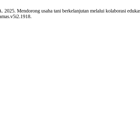
.A. 2025. Mendorong usaha tani berkelanjutan melalui kolaborasi eduk
namas.v5i2.1918.