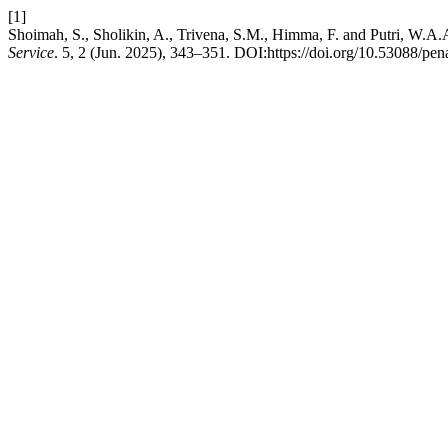
[1]
Shoimah, S., Sholikin, A., Trivena, S.M., Himma, F. and Putri, W.A
Service
. 5, 2 (Jun. 2025), 343–351. DOI:https://doi.org/10.53088/pe