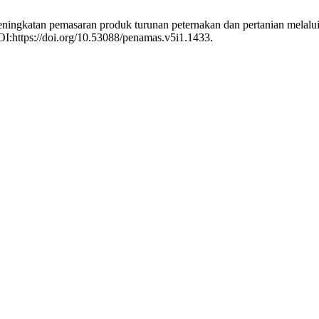
5. Peningkatan pemasaran produk turunan peternakan dan pertanian mela
DOI:https://doi.org/10.53088/penamas.v5i1.1433.