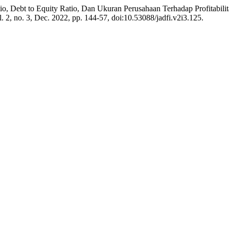
io, Debt to Equity Ratio, Dan Ukuran Perusahaan Terhadap Profitabil
l. 2, no. 3, Dec. 2022, pp. 144-57, doi:10.53088/jadfi.v2i3.125.